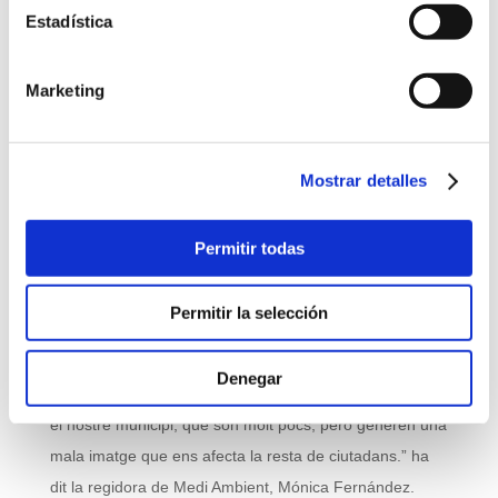
Estadística
sancionadora.
Marketing
La majoria d’expedients sancionadors oberts enguany
són per
abocaments de residus
(37), seguits d’altres
iniciats per detectar la
mala gestió de residus
per part
Mostrar detalles
d’algun productor singular. En dues ocasions concretes,
s’ha obert un expedient d’infracció a la propietat d’un
Permitir todas
terreny per desatendre un
requeriment de neteja
, i en
altres tres circumstàncies, l’expedient s’ha incoat per un
Permitir la selección
vessament d’aigua.
“La incorporació de més mitjans ens permet arribar més
Denegar
lluny en la persecució dels quals no fan les coses bé en
el nostre municipi, que són molt pocs, però generen una
mala imatge que ens afecta la resta de ciutadans.” ha
dit la regidora de Medi Ambient, Mónica Fernández.