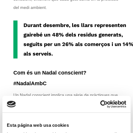
del medi ambient.
Durant desembre, les llars representen
gairebé un 48% dels residus generats,
seguits per un 26% als comerços i un 14
als serveis.
Com és un Nadal conscient?
#NadalAmbC
Un Nadal conscient implica una sèrie de pràctiques que
contribueixen a la sostenibilitat ambiental i a la reducció
de l’empremta ecològica. Comença amb la prevenció de
residus i la minimització del malbaratament alimentari,
Esta página web usa cookies
evitar el sobreconsum i optar per alternatives més