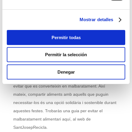
És essencial planificar les compres i els menús
nadalencs de manera conscient, i evitar excessos que
Mostrar detalles
acabin en malbaratament. A més, es pot optar per
comprar a mercats locals, on es dona suport als
Permitir todas
productors propers i s’adquireixen aliments més frescos,
i es redueix així la possibilitat de residus i es dona
Permitir la selección
suport a l’economia local.
L’ús creatiu de les sobres també és crucial; es poden
Denegar
elaborar plats deliciosos utilitzant els aliments restants i
evitar que es converteixin en malbaratament. Així
mateix, compartir aliments amb aquells que puguin
necessitar-los és una opció solidària i sostenible durant
aquestes festes. Trobaràs una guia per evitar el
malbaratament alimentari aquí, al web de
SantJosepRecicla.