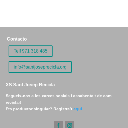
Contacto
Telf 971 318 485
info@santjoseprecicla.org
XS Sant Josep Recicla
Segueix-nos a les xarxes socials i assabenta’t de com
reciclar
!
Ets productor
singular
?
Registra’t
aquí