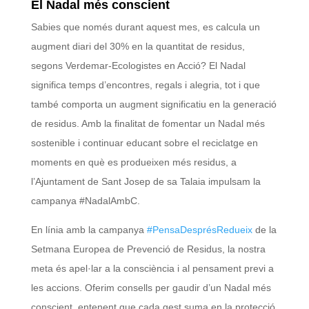
El Nadal més conscient
Sabies que només durant aquest mes, es calcula un
augment diari del 30% en la quantitat de residus,
segons Verdemar-Ecologistes en Acció? El Nadal
significa temps d’encontres, regals i alegria, tot i que
també comporta un augment significatiu en la generació
de residus. Amb la finalitat de fomentar un Nadal més
sostenible i continuar educant sobre el reciclatge en
moments en què es produeixen més residus, a
l’Ajuntament de Sant Josep de sa Talaia impulsam la
campanya #NadalAmbC.
En línia amb la campanya
#PensaDesprésRedueix
de la
Setmana Europea de Prevenció de Residus, la nostra
meta és apel·lar a la consciència i al pensament previ a
les accions. Oferim consells per gaudir d’un Nadal més
conscient, entenent que cada gest suma en la protecció