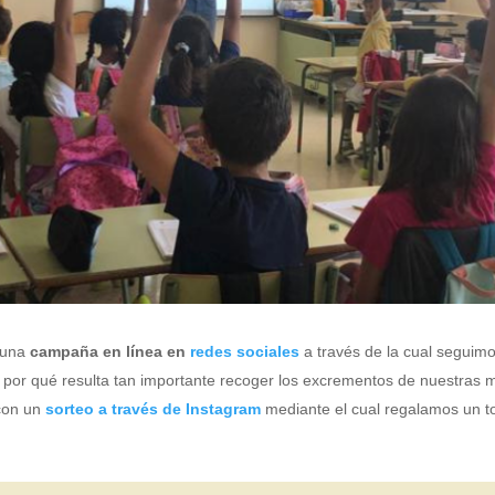
s una
campaña en línea en
redes sociales
a través de la cual seguim
 por qué resulta tan importante recoger los excrementos de nuestras mas
con un
sorteo a través de Instagram
mediante el cual regalamos un t